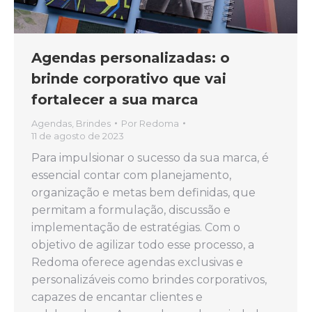
Agendas personalizadas: o
brinde corporativo que vai
fortalecer a sua marca
Agendas
,
Brindes
Por
Redoma
11 de agosto de 2023
Para impulsionar o sucesso da sua marca, é
essencial contar com planejamento,
organização e metas bem definidas, que
permitam a formulação, discussão e
implementação de estratégias. Com o
objetivo de agilizar todo esse processo, a
Redoma oferece agendas exclusivas e
personalizáveis como brindes corporativos,
capazes de encantar clientes e