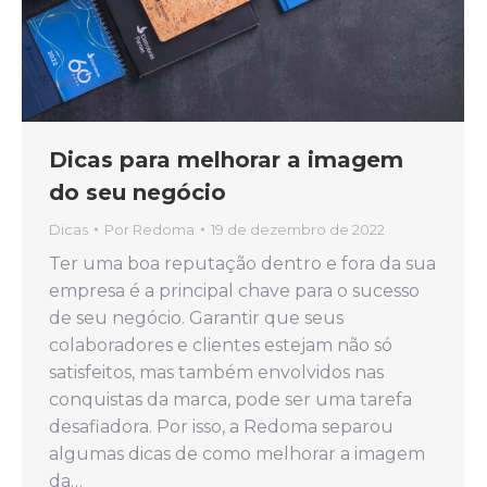
Dicas para melhorar a imagem
do seu negócio
Dicas
Por
Redoma
19 de dezembro de 2022
Ter uma boa reputação dentro e fora da sua
empresa é a principal chave para o sucesso
de seu negócio. Garantir que seus
colaboradores e clientes estejam não só
satisfeitos, mas também envolvidos nas
conquistas da marca, pode ser uma tarefa
desafiadora. Por isso, a Redoma separou
algumas dicas de como melhorar a imagem
da…