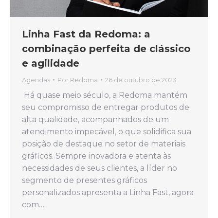
Linha Fast da Redoma: a
combinação perfeita de clássico
e agilidade
Agendas
Por
Redoma
26 de outubro de 2023
Há quase meio século, a Redoma mantém
seu compromisso de entregar produtos de
alta qualidade, acompanhados de um
atendimento impecável, o que solidifica sua
posição de destaque no setor de materiais
gráficos. Sempre inovadora e atenta às
necessidades de seus clientes, a líder no
segmento de presentes gráficos
personalizados apresenta a Linha Fast, agora
com…