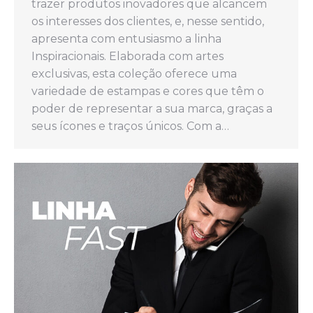
trazer produtos inovadores que alcancem
os interesses dos clientes, e, nesse sentido,
apresenta com entusiasmo a linha
Inspiracionais. Elaborada com artes
exclusivas, esta coleção oferece uma
variedade de estampas e cores que têm o
poder de representar a sua marca, graças a
seus ícones e traços únicos. Com a…