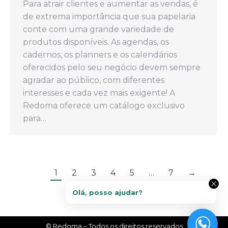
Para atrair clientes e aumentar as vendas, é
de extrema importância que sua papelaria
conte com uma grande variedade de
produtos disponíveis. As agendas, os
cadernos, os planners e os calendários
oferecidos pelo seu negócio devem sempre
agradar ao público, com diferentes
interesses e cada vez mais exigente! A
Redoma oferece um catálogo exclusivo
para…
1
2
3
4
5
…
7
→
© Redoma – Todos os direitos reservados