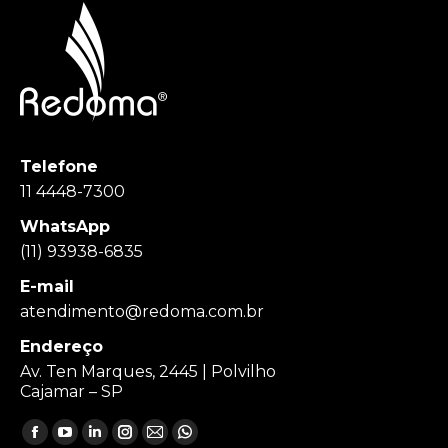
Telefone
11 4448-7300
WhatsApp
(11) 93938-6835
E-mail
atendimento@redoma.com.br
Endereço
Av. Ten Marques, 2445 | Polvilho
Cajamar – SP
Encontre-nos em:
Facebook
YouTube
Linkedin
Instagram
Mail
Whatsapp