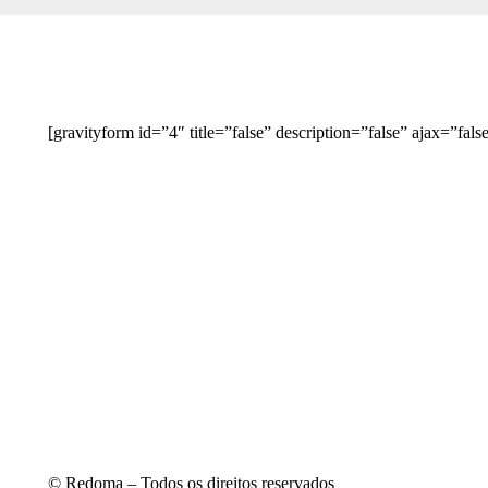
[gravityform id=”4″ title=”false” description=”false” ajax=”fals
© Redoma – Todos os direitos reservados