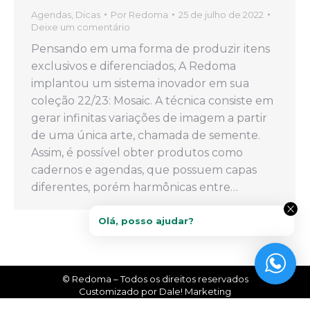
Agendas
,
Dicas
Por
Redoma
25 de julho de 2022
Deixe um comentário
Pensando em uma forma de produzir itens
exclusivos e diferenciados, A Redoma
implantou um sistema inovador em sua
coleção 22/23: Mosaic. A técnica consiste em
gerar infinitas variações de imagem a partir
de uma única arte, chamada de semente.
Assim, é possível obter produtos como
cadernos e agendas, que possuem capas
diferentes, porém harmônicas entre…
© Redoma – Todos os direitos reservados
Customizado por
Dale! Marketing