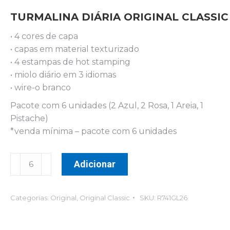
TURMALINA DIÁRIA ORIGINAL CLASSIC
• 4 cores de capa
• capas em material texturizado
• 4 estampas de hot stamping
• miolo diário em 3 idiomas
• wire-o branco
Pacote com 6 unidades (2 Azul, 2 Rosa, 1 Areia, 1
Pistache)
*venda mínima – pacote com 6 unidades
TURMALINA
Adicionar
DIÁRIA
ORIGINAL
CLASSIC
Categorias:
Original
,
Original Classic
SKU:
R741GL26
quantidade