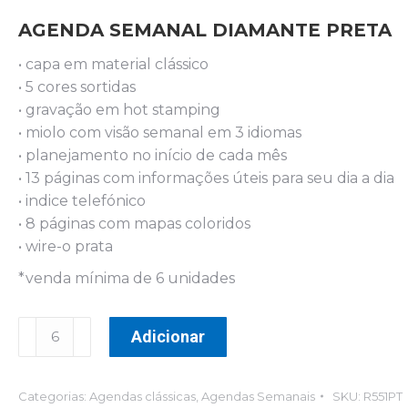
AGENDA SEMANAL DIAMANTE PRETA
• capa em material clássico
• 5 cores sortidas
• gravação em hot stamping
• miolo com visão semanal em 3 idiomas
• planejamento no início de cada mês
• 13 páginas com informações úteis para seu dia a dia
• indice telefónico
• 8 páginas com mapas coloridos
• wire-o prata
*venda mínima de 6 unidades
AGENDA
Adicionar
SEMANAL
DIAMANTE
PRETA
Categorias:
Agendas clássicas
,
Agendas Semanais
SKU:
R551PT