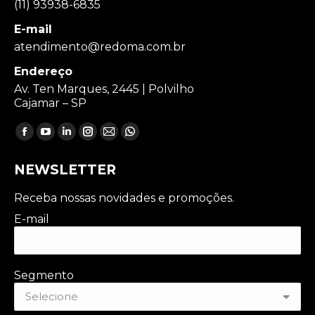
(11) 93938-6835
E-mail
atendimento@redoma.com.br
Endereço
Av. Ten Marques, 2445 | Polvilho
Cajamar – SP
Encontre-nos em:
Facebook
YouTube
Linkedin
Instagram
Mail
Whatsapp
page
page
page
page
page
page
NEWSLETTER
opens
opens
opens
opens
opens
opens
in
in
in
in
in
in
Receba nossas novidades e promoções.
new
new
new
new
new
new
E-mail
window
window
window
window
window
window
Segmento