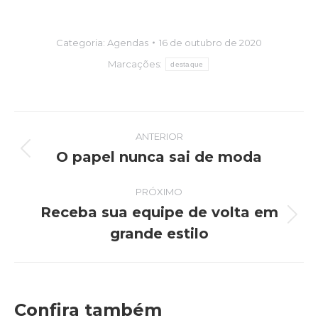
Categoria:
Agendas
16 de outubro de 2020
Marcações:
destaque
Navegação
ANTERIOR
de
O papel nunca sai de moda
Post
anterior:
post:
PRÓXIMO
Receba sua equipe de volta em
Próximo
grande estilo
post:
Confira também