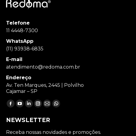
Telefone
11 4448-7300
WhatsApp
(11) 93938-6835
E-mail
atendimento@redoma.com.br
Endereço
Av. Ten Marques, 2445 | Polvilho
Cajamar – SP
Encontre-nos em:
Facebook
YouTube
Linkedin
Instagram
Mail
Whatsapp
page
page
page
page
page
page
NEWSLETTER
opens
opens
opens
opens
opens
opens
in
in
in
in
in
in
Receba nossas novidades e promoções.