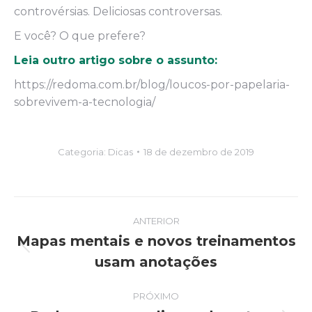
controvérsias. Deliciosas controversas.
E você? O que prefere?
Leia outro artigo sobre o assunto:
https://redoma.com.br/blog/loucos-por-papelaria-
sobrevivem-a-tecnologia/
Categoria:
Dicas
18 de dezembro de 2019
Navegação
ANTERIOR
de
Mapas mentais e novos treinamentos
Post
usam anotações
post:
anterior:
PRÓXIMO