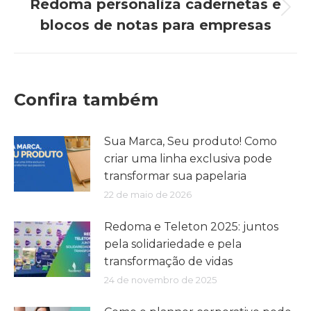
Redoma personaliza cadernetas e
Próximo
blocos de notas para empresas
post:
Confira também
Sua Marca, Seu produto! Como
criar uma linha exclusiva pode
transformar sua papelaria
22 de maio de 2026
Redoma e Teleton 2025: juntos
pela solidariedade e pela
transformação de vidas
24 de novembro de 2025