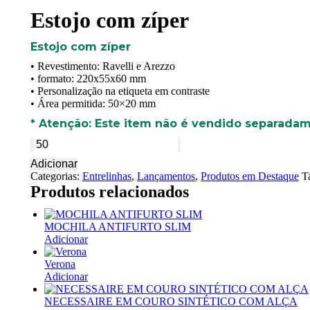
Estojo com zíper
Estojo com zíper
• Revestimento: Ravelli e Arezzo
• formato: 220x55x60 mm
• Personalização na etiqueta em contraste
• Área permitida: 50×20 mm
* Atenção: Este item não é vendido separada
Estojo
com
Adicionar
zíper
Categorias:
Entrelinhas
,
Lançamentos
,
Produtos em Destaque
T
quantidade
Produtos relacionados
MOCHILA ANTIFURTO SLIM
Adicionar
Verona
Adicionar
NECESSAIRE EM COURO SINTÉTICO COM ALÇA