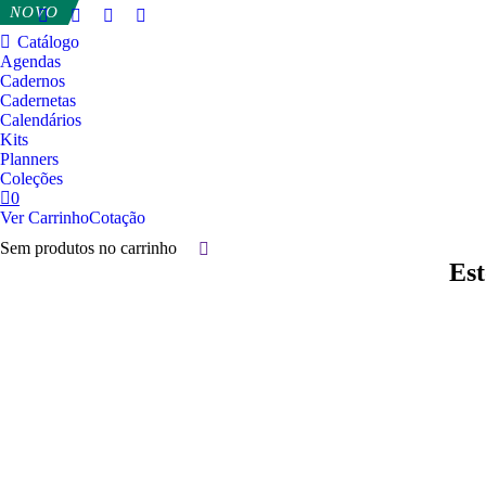
NOVO
Catálogo
Agendas
Cadernos
Cadernetas
Calendários
Kits
Planners
Coleções
0
Ver Carrinho
Cotação
Sem produtos no carrinho
Buscar
Est