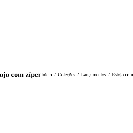
ojo com zíper
Você está aqui:
Início
Coleções
Lançamentos
Estojo com