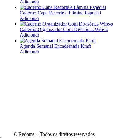
Adicionar
Caderno Capa Recorte e Lâmina Especial
Este
Adicionar
produto
tem
Caderno Organizador Com Divisórias Wire-o
várias
Este
Adicionar
variantes.
produto
As
tem
Agenda Semanal Encadernada Kraft
opções
várias
Este
Adicionar
podem
variantes.
produto
ser
As
tem
escolhidas
opções
várias
na
podem
variantes.
página
ser
As
do
escolhidas
opções
produto
na
podem
página
ser
do
escolhidas
produto
na
página
do
produto
© Redoma – Todos os direitos reservados