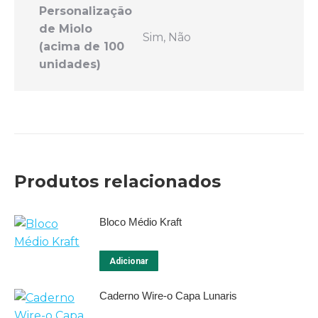
Personalização
de Miolo
Sim, Não
(acima de 100
unidades)
Produtos relacionados
Bloco Médio Kraft
Este
Adicionar
produto
tem
Caderno Wire-o Capa Lunaris
várias