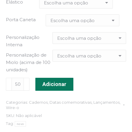
Elástico
Porta Caneta
Personalização
Interna
Personalização de
Miolo (acima de 100
unidades)
Caderno
Adicionar
Wire-
o
Categorias:
Cadernos
,
Datas comemorativas
,
Lançamentos
,
Capa
Wire-o
Denim
SKU:
Não aplicável
quantidade
Tag:
novo