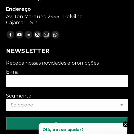
Endereço
Av. Ten Marques, 2445 | Polvilho
Cajamar – SP
Encontre-nos em:
Facebook
YouTube
Linkedin
Instagram
Mail
Whatsapp
page
page
page
page
page
page
NEWSLETTER
opens
opens
opens
opens
opens
opens
in
in
in
in
in
in
Receba nossas novidades e promoções.
new
new
new
new
new
new
E-mail
window
window
window
window
window
window
Segmento